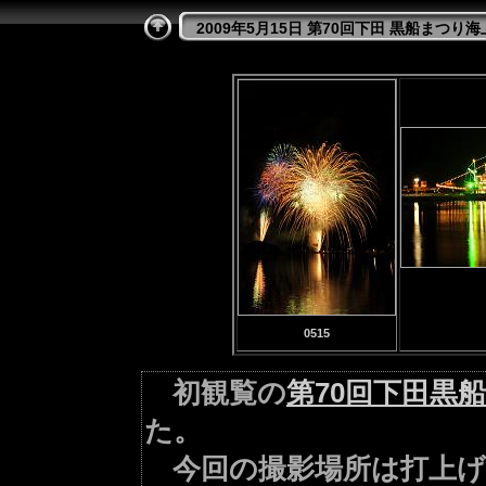
2009年5月15日 第70回下田 黒船まつり
0515
初観覧の
第70回下田黒
た。
今回の撮影場所は打上げ