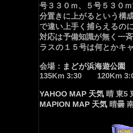
号３３０ｍ、５号５３０ｍ
分置きに上がるという構
で違い上手く捕らえるの
対応は予備知識が無く一
ラスの１５号は何とかキ
会場：
まどが浜海遊公園
135Km 3:30 120Km 3:
YAHOO MAP
天気
晴 東5 
MAPION MAP
天気
晴曇 南