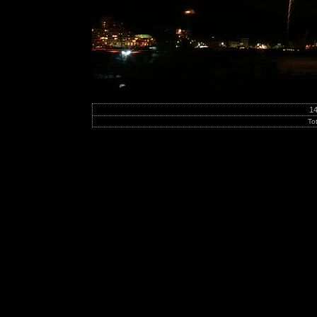
14
To