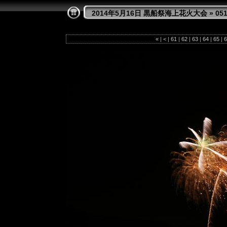
2014年5月16日 黒船祭海上花火大会
»
05
«
|
<
|
61
|
62
|
63
|
64
|
65
|
6