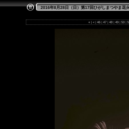
2016年8月28日（日）第17回ひがしまつやま花
«
|
<
|
46
|
47
|
48
|
49
|
50
|
5