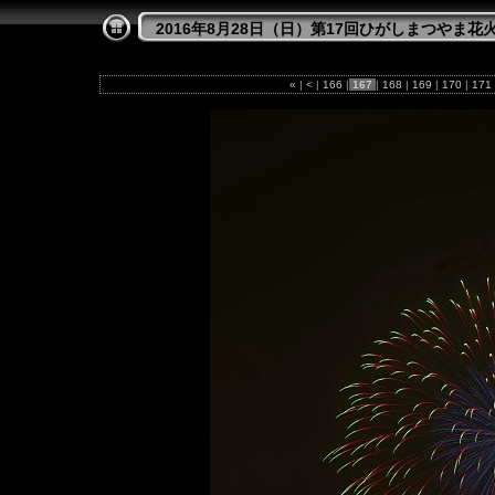
2016年8月28日（日）第17回ひがしまつやま花
«
|
<
|
166
|
167
|
168
|
169
|
170
|
171