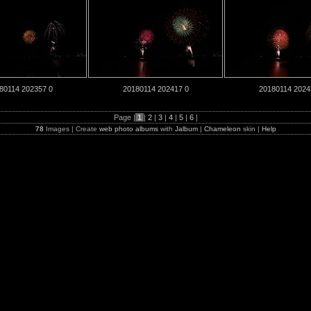
80114 202357 0
20180114 202417 0
20180114 2024
Page |
1
|
2
|
3
|
4
|
5
|
6
|
78
Images | Create
web photo albums
with
Jalbum
|
Chameleon
skin |
Help