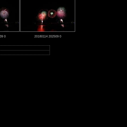
39 0
20180114 202509 0