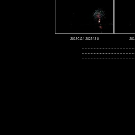
20180114 202343 0
201