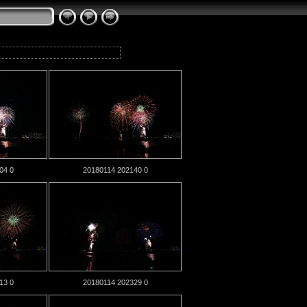
04 0
20180114 202140 0
13 0
20180114 202329 0