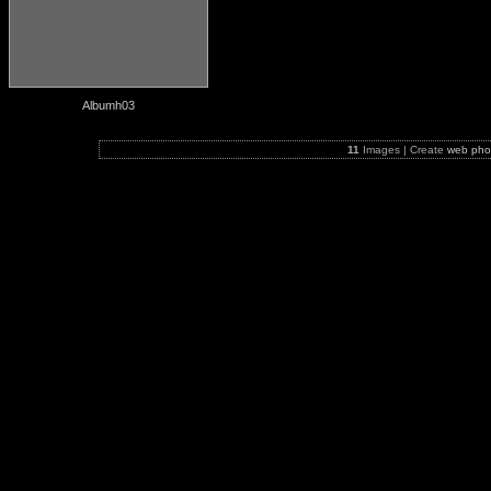
Albumh03
11
Images | Create
web pho