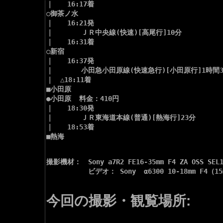
｜　　16:17着

○御茶ノ水

｜　　16:21発

｜　　　　ＪＲ中央線(快速)[高尾行]10分

｜　　16:31着

○新宿

｜　　16:37発

｜　　　　小田急小田原線(快速急行)[小田原行]1時間34
｜　△18:11着

■小田原

●小田原  料金：410円

｜　　18:30発

｜　　　　ＪＲ東海道本線(普通)[熱海行]23分

｜　　18:53着

■熱海

撮影機材：　Sony a7R2 FE16-35mm F4 ZA OSS SE
　　　　　　ビデオ： Sony  α6300 10-18mm F4（15
今回の撮影・観覧場所: