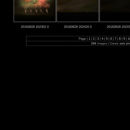
20160828 202302 0
20160828 202420 0
20160828 20243
Page |
1
|
2
|
3
|
4
|
5
|
6
|
7
|
8
|
9
|
1
256
Images | Create
web ph