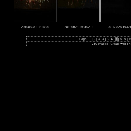
20160828 193143 0
20160828 193152 0
20160828 19321
Page |
1
|
2
|
3
|
4
|
5
|
6
|
7
|
8
|
9
|
1
256
Images | Create
web ph