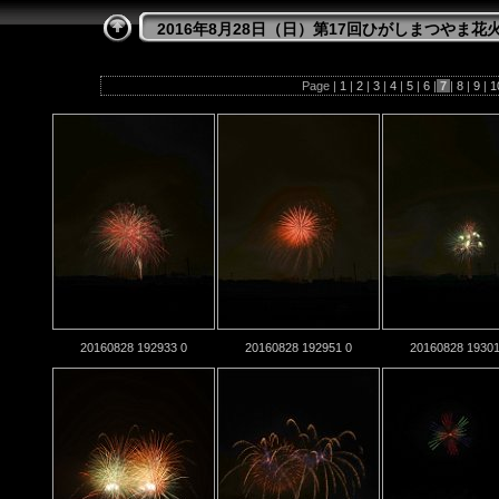
2016年8月28日（日）第17回ひがしまつやま花
Page |
1
|
2
|
3
|
4
|
5
|
6
|
7
|
8
|
9
|
1
20160828 192933 0
20160828 192951 0
20160828 19301