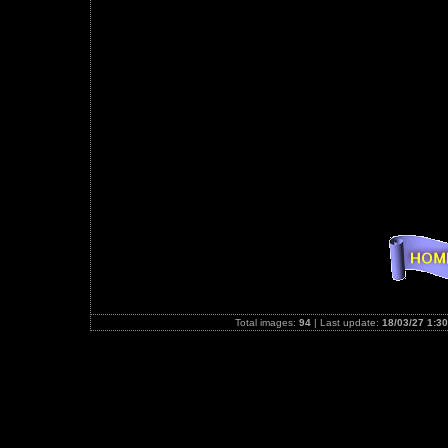
Total images:
94
| Last update:
18/03/27 1:30