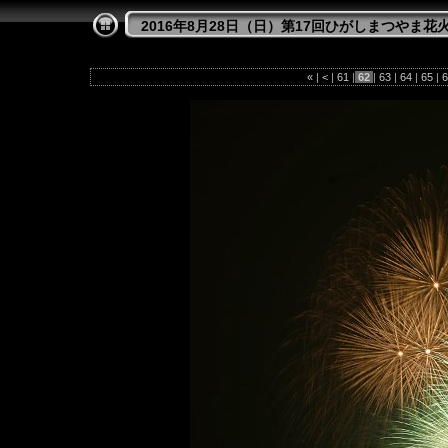
2016年8月28日（日）第17回ひがしまつやま花
«
|
<
|
61
|
62
|
63
|
64
|
65
|
6