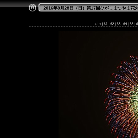
2016年8月28日（日）第17回ひがしまつやま花
«
|
<
|
61
|
62
|
63
|
64
|
65
|
6