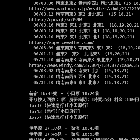
　06/03.06 晴東北東2 曇南南西1 晴北北東1 (15,18,2
http://www.mapion.co.jp/weather/admi/22/22205
　06/03.12 晴南南東3 東2 北北東1  (15,18,21)

https://goo.gl/ko95NW

　06/03.16 晴東2 東1 北東1 北東1  (18,19,20,21)
　06/03.14 晴東2 東1 北東1 北1 (18,19,20,21)

　06/03.10 晴東2 東1 北東1 北1 (18,19,20,21)

https://supercweather.com/

　06/03.09 曇東南東3 南南東3 東3 東2  (18,19,20,
　06/01.11 曇東2  東2  北北東3  (19,20,21)

　05/31.10 曇南南東3 南南東3 東北東2  (19,20,21)
https://www.windy.com/35.094/139.077?cape,35.
　06/03.08 晴南南東3 南東1 北1  (15,18,21)

　06/01.10 晴南南西6 西4 北東3  (15,18,21)

　05/31.10 晴南南東6 東3 北東2  (15,18,21)

新宿 16:49発 － 小田原 18:24着

乗り換え回数：1回 所要時間：1時間35分 料金：880円

16:37 (快速急行)[小田原行]

16:43 (急行)[小田原行]

16:57 (快速急行)[小田原行]

伊勢原 17:37発 － 熱海 18:43着

伊勢原 17:45発 － 熱海 18:53着
