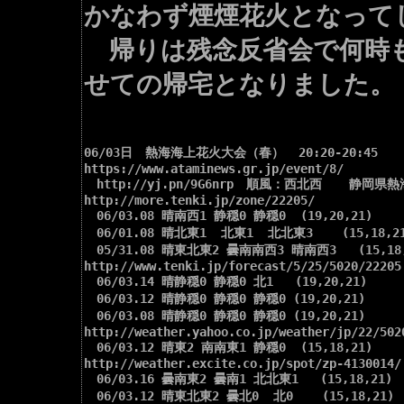
かなわず煙煙花火となって
帰りは残念反省会で何時も
せての帰宅となりました。
06/03日　熱海海上花火大会（春）  20:20-20:45

https://www.ataminews.gr.jp/event/8/

　http://yj.pn/9G6nrp　順風：西北西　  静岡県熱
http://more.tenki.jp/zone/22205/

　06/03.08 晴南西1 静穏0 静穏0  (19,20,21)

　06/01.08 晴北東1  北東1  北北東3    (15,18,21
　05/31.08 晴東北東2 曇南南西3 晴南西3   (15,18,
http://www.tenki.jp/forecast/5/25/5020/22205.
　06/03.14 晴静穏0 静穏0 北1   (19,20,21)

　06/03.12 晴静穏0 静穏0 静穏0 (19,20,21)

　06/03.08 晴静穏0 静穏0 静穏0 (19,20,21)

http://weather.yahoo.co.jp/weather/jp/22/5020
　06/03.12 晴東2 南南東1 静穏0  (15,18,21)

http://weather.excite.co.jp/spot/zp-4130014/

　06/03.16 曇南東2 曇南1 北北東1   (15,18,21)

　06/03.12 晴東北東2 曇北0  北0    (15,18,21)
