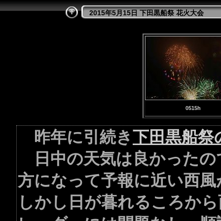
2015年5月15日 下田黒船祭 花火大会
0515h
昨年に引続き
下田黒船祭
日中の天気は良かったの
方になって予報に近い西風
しかし日が暮れるころから