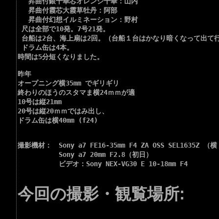
 　昇曲付銀千華芯オレンジ千華：山内

 　昇曲付霞芯大霞草牡丹：阿部

 　昇曲付幻想イルミネーション：野村

 尺は全部で10発。7号21発。

 台船は2台、海上扇は2回。（台船１台はかなり暗くなって出て行
 ドラム缶は4本。

時間は5分短くなりました。

昨年

オープニング横35mm でギリギリ

終わりのほうのスタマま横24ｍｍが適

10号は縦21mm

20号は縦20ｍｍではみ出し、

ドラム缶は横40mm (f24)

撮影機材：　Sony a7 FE16-35mm F4 ZA OSS SEL1635Z （横 
　　　　　　Sony a7 20mm F2.8（初日）

　　　　　　ビデオ：Sony NEX-VG30 E 10-18mm F4

今回の撮影・観覧場所: