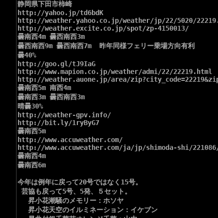
静岡県下田市柿崎

http://yahoo.jp/td6bdK

http://weather.yahoo.co.jp/weather/jp/22/5020/22219.
http://weather.excite.co.jp/spot/zp-4150013/

曇南西4m 曇西南西3m 

曇西南西9m 曇西南西7m  昨年同様フェリー乗場方向有利

曇40%

http://goo.gl/tJ9IaG

http://www.mapion.co.jp/weather/admi/22/22219.html

http://weather.auone.jp/area/zip?city_code=22219&zip
曇南西5m 南西4m 

曇南西3m 曇西南西3m 

晴曇30%

http://weather-gpv.info/

http://bit.ly/1ryByG7

曇南西5m

http://www.accuweather.com/

http://www.accuweather.com/ja/jp/shimoda-shi/221086/
曇南西4m

曇南西6m

今年は例年に戻って20号ではなく15号。

 芸協も戻って5号、5発、５セット。

 　昇小花潮騒のメモリー：ホソヤ

 　昇小花天空のイルミネーション：イケブン
