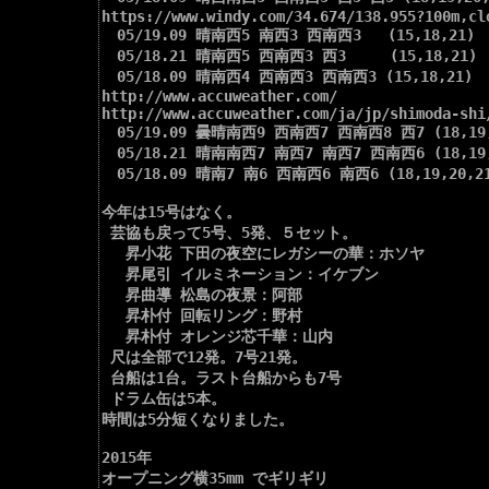
https://www.windy.com/34.674/138.955?100m,cl
　05/19.09 晴南西5 南西3 西南西3   (15,18,21)

　05/18.21 晴南西5 西南西3 西3     (15,18,21)

　05/18.09 晴南西4 西南西3 西南西3 (15,18,21)

http://www.accuweather.com/

http://www.accuweather.com/ja/jp/shimoda-shi
　05/19.09 曇晴南西9 西南西7 西南西8 西7 (18,19,2
　05/18.21 晴南南西7 南西7 南西7 西南西6 (18,19,2
　05/18.09 晴南7 南6 西南西6 南西6 (18,19,20,21
今年は15号はなく。

 芸協も戻って5号、5発、５セット。

 　昇小花 下田の夜空にレガシーの華：ホソヤ

 　昇尾引 イルミネーション：イケブン

 　昇曲導 松島の夜景：阿部

 　昇朴付 回転リング：野村

 　昇朴付 オレンジ芯千華：山内

 尺は全部で12発。7号21発。

 台船は1台。ラスト台船からも7号

 ドラム缶は5本。

時間は5分短くなりました。

2015年

オープニング横35mm でギリギリ
