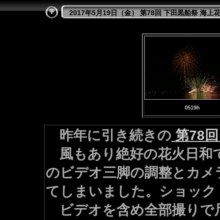
2017年5月19日（金） 第78回 下田黒船祭 海上
0519h
昨年に引き続きの
第78
風もあり絶好の花火日和で
のビデオ三脚の調整とカメ
てしまいました。ショック
ビデオを含め全部撮りで