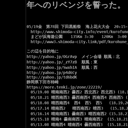
年へのリベンジを誓った。
05/19金　第78回 下田黒船祭  海上花火大会  20:15-20
　http://www.shimoda-city.info/event/kurofune
　まどが浜海遊公園　　135Km 3:30　　120Km  3:00  
　http://www3.shimoda-city.link/pdf/kurohune_
この辺を目的地に

http://yahoo.jp/OGrAvp  メイン会場 順風：北

http://yahoo.jp/_zY7zB  順風：東

http://yahoo.jp/SwxhIA  順風：西

http://yahoo.jp/p4d6Cy

http://yahoo.jp/td6bdK

静岡県下田市柿崎

https://more.tenki.jp/zone/22219/

　05/19.08 晴南南西2 曇西2 西北西2 西北西3 (18,19,
　05/18.21 晴西南西3 曇西南西4 西南西4 西南西5 (18,
　05/18.08 晴西南西4  西4  西5  西5   (18,19,20
　05/17.14 晴南西2   晴西南西2 晴西3   (15,18,21
　05/16.14 晴南南西1 曇南西3 晴西南西2 (15,18,21
　05/15.18 晴南4 曇南南西3 晴南南西2  (15,18,21)
　05/13.08 晴南西4 晴南西4 曇西南西3  (15,18,21)