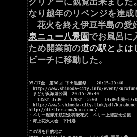
クリアーに観覧出来ました
なり越年のリベンジを達成
花火を終え伊豆半島の愛好
泉ニュー八景園
でお風呂に
ため開業前の
道の駅とよは
ビーチに移動した。
05/17金　第80回 下田黒船祭    20:15-20:40

　http://www.shimoda-city.info/event/kurofune
　まどが浜海遊公園  20:15-20:40

　　135Km 3:30　　120Km  3:00   14:00出発→17:0
　http://www3.shimoda-city.link/pdf/kurohune_
http://dietter.com/kurofune/

・ペリー艦隊来航記念碑献花式　ペリー上陸記念公園

・海上花火大会　下田港 

この辺を目的地に
