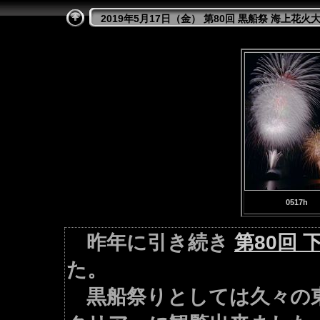
2019年5月17日（金） 第80回 黒船祭 海上花火
0517h
昨年に引き続き
第80回
た。
黒船祭りとしては久々の東