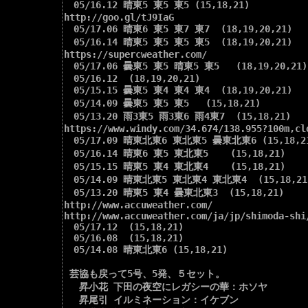
　05/16.12 晴東5 東5 東5 (15,18,21)

http://goo.gl/tJ9IaG

　05/17.06 晴東6 東5 東7 東7  (18,19,20,21)

　05/16.14 晴東5 東5 東5 東5  (18,19,20,21)

https://supercweather.com/

　05/17.06 曇東5 東5 晴東5 東5   (18,19,20,21)

　05/16.12  (18,19,20,21)

　05/15.15 曇東5 東4 東4 東4  (18,19,20,21)

　05/14.09 曇東5 東5 東5   (15,18,21)

　05/13.20 雨3東5 雨3東6 雨4東7  (15,18,21)

https://www.windy.com/34.674/138.955?100m,cl
　05/17.09 晴東北東6 東北東5 曇東北東6 (15,18,21
　05/16.14 晴東6 東5 東北東5    (15,18,21)

　05/15.15 晴東5 東4 東北東4    (15,18,21)

　05/14.09 晴東北東5 東北東4 東北東4  (15,18,21)
　05/13.20 晴東5 東4 曇東北東3  (15,18,21)

http://www.accuweather.com/

http://www.accuweather.com/ja/jp/shimoda-shi
　05/17.12  (15,18,21)

　05/16.08  (15,18,21)

　05/14.08 晴東北東6 (15,18,21)

 芸協も戻って5号、5発、５セット。

 　昇小花 下田の夜空にレガシーの華：ホソヤ

 　昇尾引 イルミネーション：イケブン
