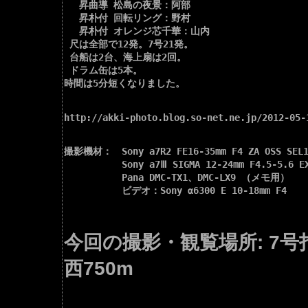
 　昇曲導 松島の夜景：阿部

 　昇朴付 回転リング：野村

 　昇朴付 オレンジ芯千華：山内

 尺は全部で12発。7号21発。

 台船は2台、海上扇は2回。

 ドラム缶は5本。

時間は5分短くなりました。

http://akki-photo.blog.so-net.ne.jp/2012-05-1
撮影機材：　Sony a7R2 FE16-35mm F4 ZA OSS SEL
　　　　　　Sony a7Ⅲ SIGMA 12-24mm F4.5-5.6 E
　　　　　　Pana DMC-TX1、DMC-LX9 （メモ用）

　　　　　　ビデオ：Sony α6300 E 10-18mm F4

今回の撮影・観覧場所: 7号
西750m